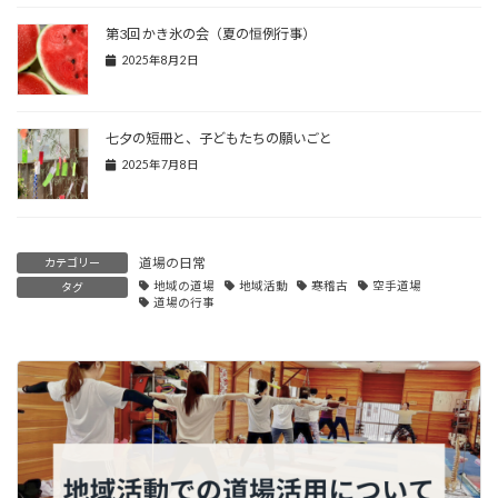
第3回 かき氷の会（夏の恒例行事）
2025年8月2日
七夕の短冊と、子どもたちの願いごと
2025年7月8日
道場の日常
カテゴリー
地域の道場
地域活動
寒稽古
空手道場
タグ
道場の行事