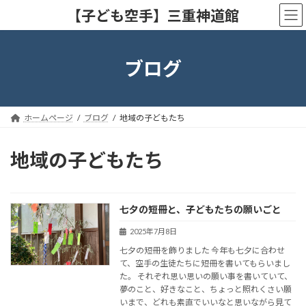
コ
ナ
【子ども空手】三重神道館
ン
ビ
テ
ゲ
ン
ー
ツ
シ
ブログ
へ
ョ
ス
ン
キ
に
ッ
移
ホームページ
ブログ
地域の子どもたち
プ
動
地域の子どもたち
七夕の短冊と、子どもたちの願いごと
2025年7月8日
七夕の短冊を飾りました 今年も七夕に合わせ
て、空手の生徒たちに短冊を書いてもらいまし
た。 それぞれ思い思いの願い事を書いていて、
夢のこと、好きなこと、ちょっと照れくさい願
いまで、どれも素直でいいなと思いながら見て