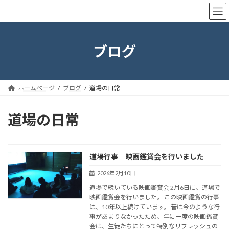
コ
ナ
【子ども空手】三重神道館
ン
ビ
テ
ゲ
ン
ー
ツ
シ
ブログ
へ
ョ
ス
ン
キ
に
ッ
移
ホームページ
ブログ
道場の日常
プ
動
道場の日常
道場行事｜映画鑑賞会を行いました
2026年2月10日
道場で続いている映画鑑賞会 2月6日に、道場で
映画鑑賞会を行いました。 この映画鑑賞の行事
は、10年以上続けています。 昔は今のような行
事があまりなかったため、年に一度の映画鑑賞
会は、生徒たちにとって特別なリフレッシュの